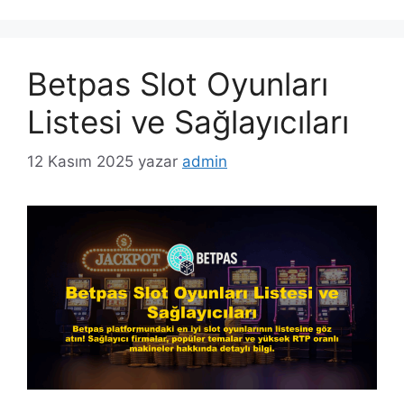
Betpas Slot Oyunları
Listesi ve Sağlayıcıları
12 Kasım 2025
yazar
admin