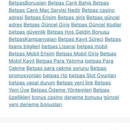
BetpasBonusları
Betpas Canlı Bahis Betpas
Betpas Canlı Maç Servisi Nedir
Betpas casino
adresi
Betpas Erişim
Betpas giriş
Betpas güncel
adres
Betpas Güncel Giriş
Betpas Güncel Kodlar
betpas güvenlik
Betpas Hoş Geldin Bonusu
BetpasKampanyaları
Betpas Kayıt Süreci
Betpas
lisans bilgileri
betpas Lisansı
betpas mobil
Betpas Mobil Erişim
Betpas Mobil Giriş
Betpas
Mobil Kayıt
Betpas Para Yatırma
betpas Para
Çekme
Betpas para çekme sorunu
Betpas
promosyonları
betpas rtp
betpas Slot Oyunları
betpas yasal durum
Betpas yeni link
Betpas
Yeni Üye
Betpas Ödeme Yöntemleri
Betpas
özellikleri
bonus casino
deneme bonusu
güncel
yeni deneme bonusları