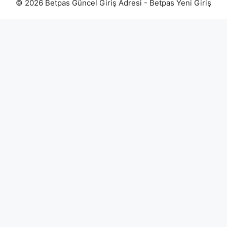
© 2026 Betpas Güncel Giriş Adresi - Betpas Yeni Giriş