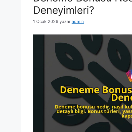
Deneyimleri?
1 Ocak 2026
yazar
admin