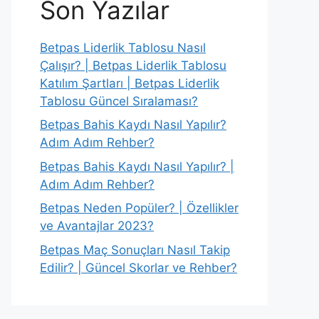
Son Yazılar
Betpas Liderlik Tablosu Nasıl
Çalışır? | Betpas Liderlik Tablosu
Katılım Şartları | Betpas Liderlik
Tablosu Güncel Sıralaması?
Betpas Bahis Kaydı Nasıl Yapılır?
Adım Adım Rehber?
Betpas Bahis Kaydı Nasıl Yapılır? |
Adım Adım Rehber?
Betpas Neden Popüler? | Özellikler
ve Avantajlar 2023?
Betpas Maç Sonuçları Nasıl Takip
Edilir? | Güncel Skorlar ve Rehber?