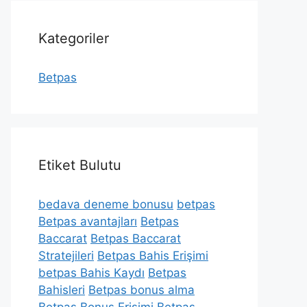
Kategoriler
Betpas
Etiket Bulutu
bedava deneme bonusu
betpas
Betpas avantajları
Betpas
Baccarat
Betpas Baccarat
Stratejileri
Betpas Bahis Erişimi
betpas Bahis Kaydı
Betpas
Bahisleri
Betpas bonus alma
Betpas Bonus Erişimi
Betpas