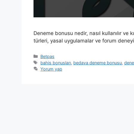
Deneme bonusu nedir, nasıl kullanılır ve ku
türleri, yasal uygulamalar ve forum deneyi
K
Betpas
a
E
bahis bonusları
,
bedava deneme bonusu
,
den
t
t
Yorum yap
e
i
g
k
o
e
r
t
i
l
l
e
e
r
r