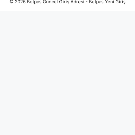
© 2026 Betpas Güncel Giriş Adresi - Betpas Yeni Giriş