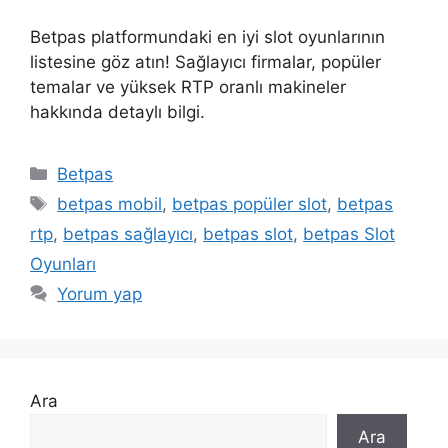
Betpas platformundaki en iyi slot oyunlarının
listesine göz atın! Sağlayıcı firmalar, popüler
temalar ve yüksek RTP oranlı makineler
hakkında detaylı bilgi.
K
Betpas
a
E
betpas mobil
,
betpas popüler slot
,
betpas
t
t
rtp
,
betpas sağlayıcı
,
betpas slot
,
betpas Slot
e
i
Oyunları
g
k
Yorum yap
o
e
r
t
i
l
l
e
e
r
Ara
r
Ara