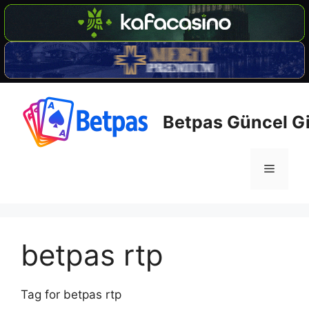
İçeriğe
atla
Betpas Güncel Gir
Menü
betpas rtp
Tag for betpas rtp