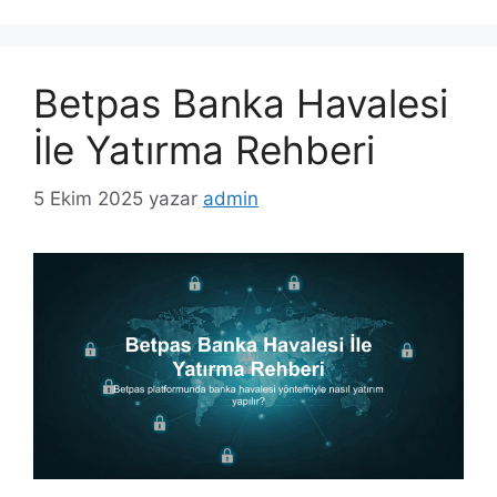
Betpas Banka Havalesi
İle Yatırma Rehberi
5 Ekim 2025
yazar
admin