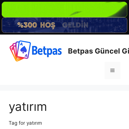
İçeriğe
atla
Betpas Güncel Gir
Menü
yatırım
Tag for yatırım