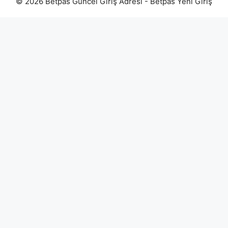
© 2026 Betpas Güncel Giriş Adresi - Betpas Yeni Giriş