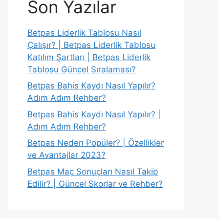
Son Yazılar
Betpas Liderlik Tablosu Nasıl
Çalışır? | Betpas Liderlik Tablosu
Katılım Şartları | Betpas Liderlik
Tablosu Güncel Sıralaması?
Betpas Bahis Kaydı Nasıl Yapılır?
Adım Adım Rehber?
Betpas Bahis Kaydı Nasıl Yapılır? |
Adım Adım Rehber?
Betpas Neden Popüler? | Özellikler
ve Avantajlar 2023?
Betpas Maç Sonuçları Nasıl Takip
Edilir? | Güncel Skorlar ve Rehber?