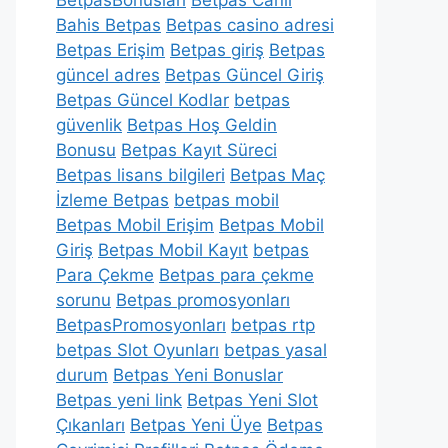
Bahis Betpas
Betpas casino adresi
Betpas Erişim
Betpas giriş
Betpas
güncel adres
Betpas Güncel Giriş
Betpas Güncel Kodlar
betpas
güvenlik
Betpas Hoş Geldin
Bonusu
Betpas Kayıt Süreci
Betpas lisans bilgileri
Betpas Maç
İzleme Betpas
betpas mobil
Betpas Mobil Erişim
Betpas Mobil
Giriş
Betpas Mobil Kayıt
betpas
Para Çekme
Betpas para çekme
sorunu
Betpas promosyonları
BetpasPromosyonları
betpas rtp
betpas Slot Oyunları
betpas yasal
durum
Betpas Yeni Bonuslar
Betpas yeni link
Betpas Yeni Slot
Çıkanları
Betpas Yeni Üye
Betpas