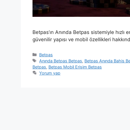
Betpas’ın Anında Betpas sistemiyle hızlı e
güvenilir yapısı ve mobil özellikleri hakkınd
K
Betpas
a
E
Anında Betpas Betpas
,
Betpas Anında Bahis B
t
t
Betpas
,
Betpas Mobil Erişim Betpas
e
i
Yorum yap
g
k
o
e
r
t
i
l
l
e
e
r
r