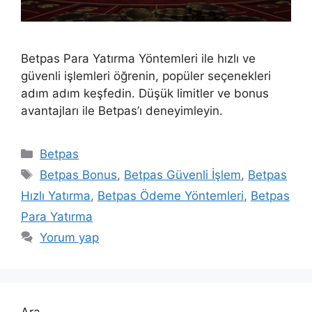
Betpas Para Yatırma Yöntemleri ile hızlı ve
güvenli işlemleri öğrenin, popüler seçenekleri
adım adım keşfedin. Düşük limitler ve bonus
avantajları ile Betpas’ı deneyimleyin.
K
Betpas
a
E
Betpas Bonus
,
Betpas Güvenli İşlem
,
Betpas
t
t
Hızlı Yatırma
,
Betpas Ödeme Yöntemleri
,
Betpas
e
i
Para Yatırma
g
k
Yorum yap
o
e
r
t
i
l
l
e
e
r
Ara