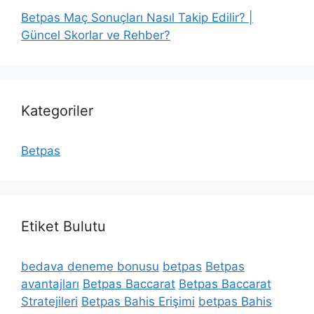
Betpas Maç Sonuçları Nasıl Takip Edilir? |
Güncel Skorlar ve Rehber?
Kategoriler
Betpas
Etiket Bulutu
bedava deneme bonusu
betpas
Betpas
avantajları
Betpas Baccarat
Betpas Baccarat
Stratejileri
Betpas Bahis Erişimi
betpas Bahis