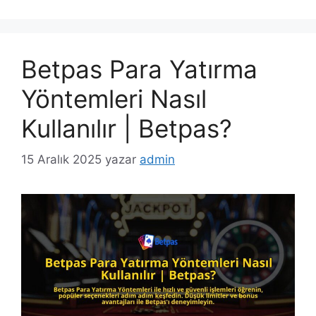
Betpas Para Yatırma
Yöntemleri Nasıl
Kullanılır | Betpas?
15 Aralık 2025
yazar
admin