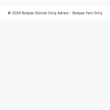
© 2026 Betpas Güncel Giriş Adresi - Betpas Yeni Giriş